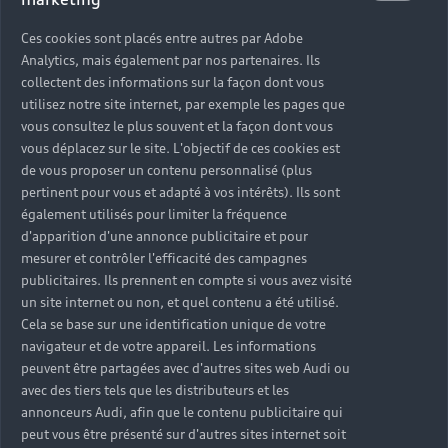
Accès rapides
Ces cookies sont placés entre autres par Adobe
Analytics, mais également par nos partenaires. Ils
collectent des informations sur la façon dont vous
Modèles
Quelle Audi me correspond ?
utilisez notre site internet, par exemple les pages que
vous consultez le plus souvent et la façon dont vous
Tous les modèles
Achat et location
vous déplacez sur le site. L'objectif de ces cookies est
de vous proposer un contenu personnalisé (plus
Recherche de véhicules neufs
Électrique
pertinent pour vous et adapté à vos intérêts). Ils sont
Pour les professionnels
également utilisés pour limiter la fréquence
Véhicules d'occasion disponibles
Hybride rechargeable
d'apparition d'une annonce publicitaire et pour
Offres du moment
mesurer et contrôler l'efficacité des campagnes
Offres pour les professionnels
Citadine
Votre Audi
Configurer mon Audi
publicitaires. Ils prennent en compte si vous avez visité
Voiture électrique
Demander un essai
Compacte
un site internet ou non, et quel contenu a été utilisé.
Réservation et option d'achat
Univers Audi
Cela se base sur une identification unique de votre
Voiture hybride
Informations et Service Clients
Berline
navigateur et de votre appareil. Les informations
Entretenir et réparer mon Audi
Financer mon Audi
peuvent être partagées avec d'autres sites web Audi ou
Voiture commerciale
Accessibilité - Clients Sourds et Malentendants
Avant
avec des tiers tels que les distributeurs et les
Offres Après-Vente
Garanties Audi
Histoire du progrès
annonceurs Audi, afin que le contenu publicitaire qui
Voiture de direction
Trouver mon Partenaire Audi
SUV électrique
Accessoires et équipements
peut vous être présenté sur d'autres sites internet soit
Audi rent : location courte durée
Notre vision