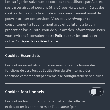
Les catégories suivantes de cookies sont utilisées par Audi et
Adresse e-mail*
ses partenaires et peuvent être gérées via les paramètres des
cookies. Nous avons besoin de votre consentement avant de
pouvoir utiliser ces services. Vous pouvez révoquer ce
consentement à tout moment avec effet futur via le lien
Téléphone*
présent en bas du site. Pour de plus amples informations, nous
vous invitons à consulter notre
Politique sur les cookies
et
notre
Politique de confidentialité
.
Je souhaite recevoir l’actualité, des offres
commerciales et des invitations à des événements
Cookies Essentiels
de Audi France.
Les cookies essentiels sont nécessaires pour vous fournir des
fonctions de base lors de l'utilisation du site internet. Ces
I would like to receive the newsletter.
fonctions comprennent par exemple le configurateur de véhicules.
Cookies fonctionnels
Envoyer
Les cookies fonctionnels nous permettent de collecter
et de stocker les paramètres de l'utilisateur (par