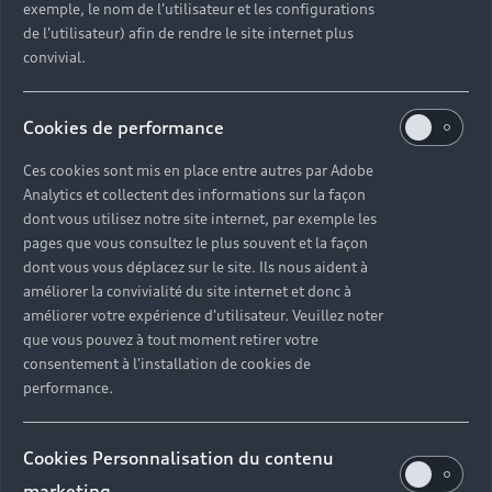
exemple, le nom de l'utilisateur et les configurations
J’accepte de recevoir de la part de Volkswagen Group France et de ses partenaires**,
des offres commerciales y compris des offres personnalisées en fonction de mes
de l'utilisateur) afin de rendre le site internet plus
données d’achat concernant les produits et services qu’ils proposent.
convivial.
**Les partenaires de Volkswagen Group France sont les membres du réseau agréé
de Volkswagen Group France et les établissements qui permettent le financement
des véhicules des marques du groupe, Volkswagen Bank GmbH, et Volkswagen
Cookies de performance
Financial Services S.A.
Ces cookies sont mis en place entre autres par Adobe
Audi, division de Volkswagen Group France responsable du traitement, traite les
données à caractère personnel recueillies dans ce formulaire pour répondre à votre
Analytics et collectent des informations sur la façon
demande d'information ou à votre réclamation, nous permettre de vous recontacter
dont vous utilisez notre site internet, par exemple les
conformément à votre demande ainsi que, si vous y avez consenti, pour vous envoyer
pages que vous consultez le plus souvent et la façon
nos offres commerciales et nos actualités à des fins marketing.
Pour en savoir plus sur la gestion de vos données personnelles et pour exercer vos
dont vous vous déplacez sur le site. Ils nous aident à
droits, veuillez consulter notre
politique de confidentialité
.
améliorer la convivialité du site internet et donc à
améliorer votre expérience d'utilisateur. Veuillez noter
que vous pouvez à tout moment retirer votre
consentement à l'installation de cookies de
performance.
Cookies Personnalisation du contenu
Retour en haut
marketing