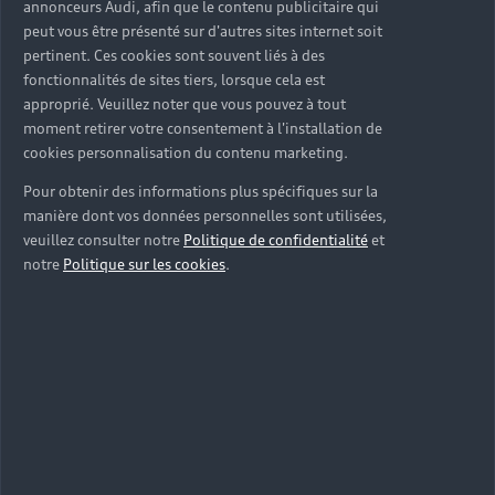
Offres pour les professionnels
Citadine
Votre Audi
annonceurs Audi, afin que le contenu publicitaire qui
Configurer mon Audi
peut vous être présenté sur d'autres sites internet soit
Voiture électrique
Demander un essai
Compacte
pertinent. Ces cookies sont souvent liés à des
Réservation et option d'achat
Univers Audi
fonctionnalités de sites tiers, lorsque cela est
Voiture hybride
Informations et Service Clients
Berline
approprié. Veuillez noter que vous pouvez à tout
Entretenir et réparer mon Audi
Financer mon Audi
moment retirer votre consentement à l'installation de
Voiture commerciale
Accessibilité - Clients Sourds et Malentendants
Avant
Offres Après-Vente
cookies personnalisation du contenu marketing.
Garanties Audi
Histoire du progrès
Voiture de direction
Trouver mon Partenaire Audi
SUV électrique
Pour obtenir des informations plus spécifiques sur la
Accessoires et équipements
Audi rent : location courte durée
Notre vision
manière dont vos données personnelles sont utilisées,
SUV société
SUV hybride
Espace personnel myAudi
veuillez consulter notre
Politique de confidentialité
et
Espace Client Audi Financial Services
© 2026 Audi France. Tous droits réservés.
Audi Sport
Achat véhicule de société
notre
Politique sur les cookies
.
SUV
Audi connect
Heycar
Mentions légales
Politique sur les cookies
Nos technologies
Avantages voiture société
SUV compact
Gérer vos cookies
Politique de confidentialité
Informations client
myAudi experience
Flotte automobile
Système de lanceur d'alerte
Functions on Demand
Fiche produit environnementale
Audi Shop : Boutique Officielle
TVS
Devis & RDV entretien en ligne
Action de Service EA 189
Espace actualités Audi
Demande d'information
Carrières
LLD
Audi Assistance
Opérateurs indépendants
Réseau Audi
Carrières