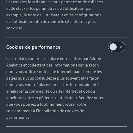
Les cookies fonctionnels nous permettent de collecter
Partenaire Audi
Partenaire Audi Service
et de stocker les paramètres de l'utilisateur (par
exemple, le nom de l'utilisateur et les configurations
Audi Occasion :plus
e-tron
de l'utilisateur) afin de rendre le site internet plus
convivial.
25 RUE de la Libération
25300 PONTARLIER
Cookies de performance
03 81 39 17 13
Ces cookies sont mis en place entre autres par Adobe
Analytics et collectent des informations sur la façon
dont vous utilisez notre site internet, par exemple les
Télécharger la fiche de contact
pages que vous consultez le plus souvent et la façon
dont vous vous déplacez sur le site. Ils nous aident à
améliorer la convivialité du site internet et donc à
améliorer votre expérience d'utilisateur. Veuillez noter
Horaires d'ouverture
que vous pouvez à tout moment retirer votre
consentement à l'installation de cookies de
performance.
Service commercial
Fermé
,
Ouvre à
vendredi 08:30